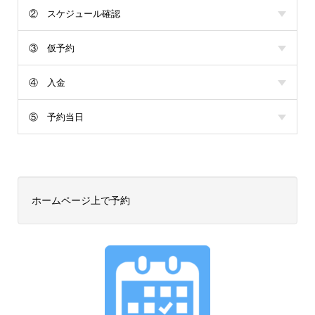
② スケジュール確認
③ 仮予約
④ 入金
⑤ 予約当日
ホームページ上で予約