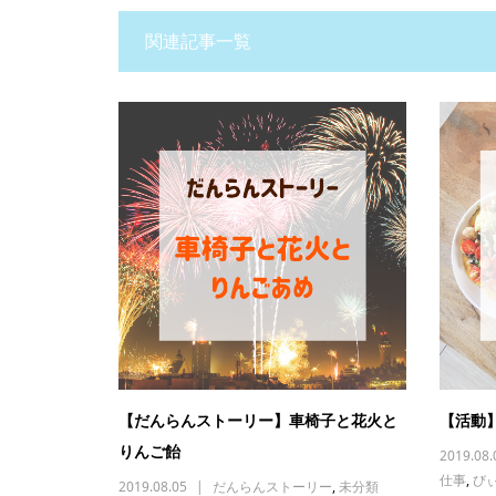
関連記事一覧
【だんらんストーリー】車椅子と花火と
【活動
りんご飴
2019.08.
仕事
,
び
2019.08.05
だんらんストーリー
,
未分類