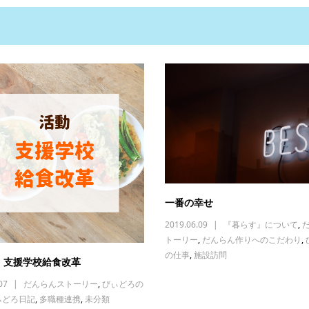
一番の幸せ
2019.06.09
『暮らす』について
,
トーリー
,
だんらん作りへのこだわり
,
の仕事
,
施設訪問
】支援学校給食改革
07
だんらんストーリー
,
びぃどろの
ぃどろ日記
,
多職種連携
,
未分類