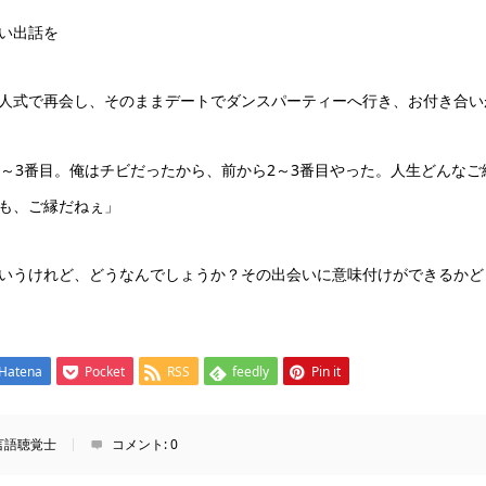
い出話を
人式で再会し、そのままデートでダンスパーティーへ行き、お付き合いが始
ら2～3番目。俺はチビだったから、前から2～3番目やった。人生どんな
も、ご縁だねぇ」
いうけれど、どうなんでしょうか？その出会いに意味付けができるかど
Hatena
Pocket
RSS
feedly
Pin it
言語聴覚士
コメント:
0