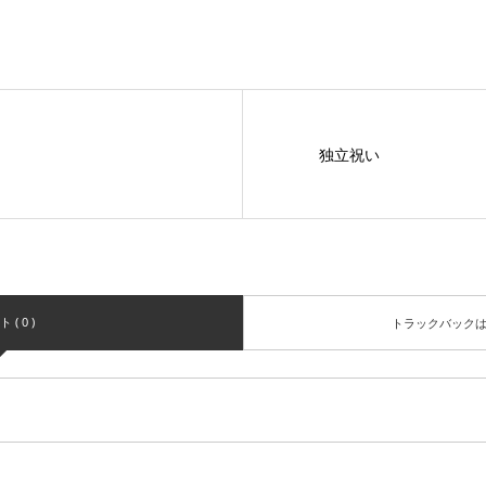
独立祝い
( 0 )
トラックバック