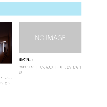
独立祝い
2019.01.16
だんらんストーリー
,
びぃどろ日
記
だんらんス
びぃどろ