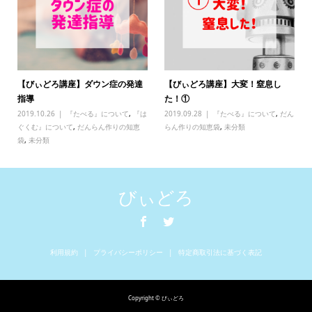
【びぃどろ講座】ダウン症の発達
【びぃどろ講座】大変！窒息し
指導
た！①
2019.10.26
『たべる』について
,
『は
2019.09.28
『たべる』について
,
だん
ぐくむ』について
,
だんらん作りの知恵
らん作りの知恵袋
,
未分類
袋
,
未分類
びぃどろ
利用規約
プライバシーポリシー
特定商取引法に基づく表記
Copyright © びぃどろ