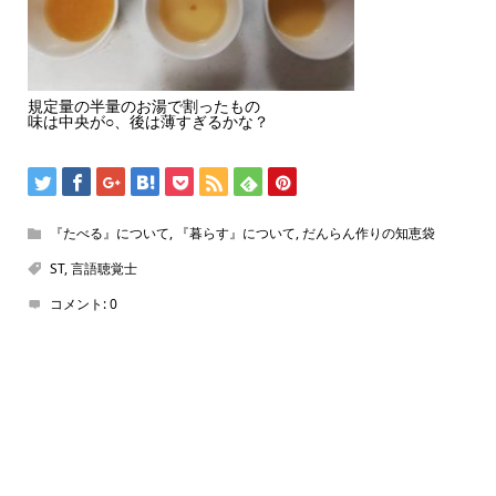
規定量の半量のお湯で割ったもの
味は中央が○、後は薄すぎるかな？
『たべる』について
,
『暮らす』について
,
だんらん作りの知恵袋
ST
,
言語聴覚士
コメント:
0