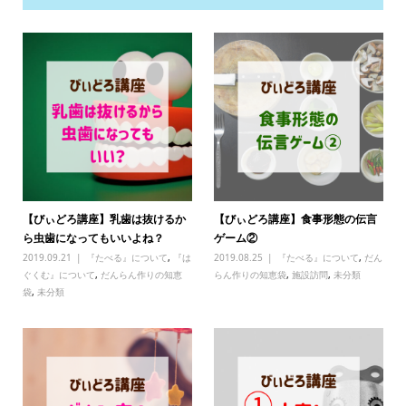
【びぃどろ講座】乳歯は抜けるか
【びぃどろ講座】食事形態の伝言
ら虫歯になってもいいよね？
ゲーム②
2019.09.21
『たべる』について
,
『は
2019.08.25
『たべる』について
,
だん
ぐくむ』について
,
だんらん作りの知恵
らん作りの知恵袋
,
施設訪問
,
未分類
袋
,
未分類