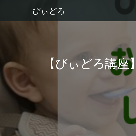
びぃどろ
【びぃどろ講座