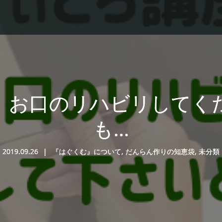
】お口のリハビリしてく
も…
2019.09.26
『はぐくむ』について
,
だんらん作りの知恵袋
,
未分類