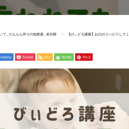
いて
,
だんらん作りの知恵袋
,
未分類
【びぃどろ講座】お口のリハビリしてく
Hatena
Pocket
RSS
feedly
Pin it