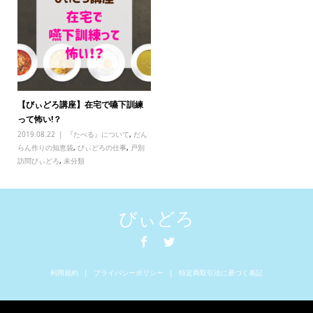
【びぃどろ講座】在宅で嚥下訓練
って怖い!？
2019.08.22
『たべる』について
,
だん
らん作りの知恵袋
,
びぃどろの仕事
,
戸別
訪問びぃどろ
,
未分類
びぃどろ
利用規約
プライバシーポリシー
特定商取引法に基づく表記