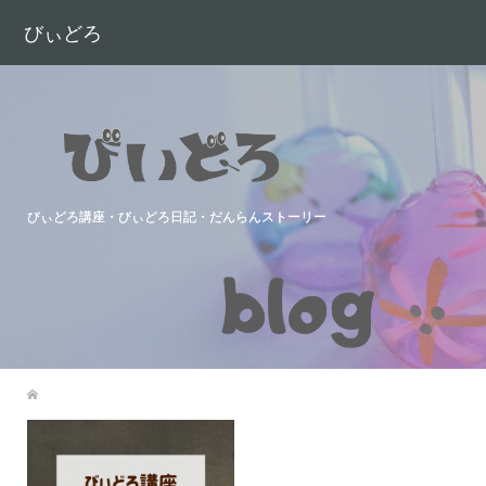
びぃどろ
びぃどろ講座・びぃどろ日記・だんらんストーリー