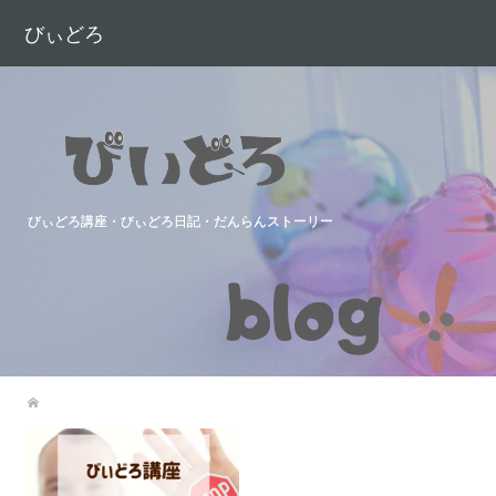
びぃどろ
びぃどろ講座・びぃどろ日記・だんらんストーリー