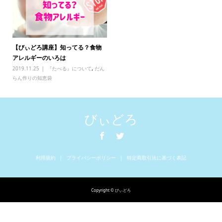
【びぃどろ講座】知ってる？食物
アレルギーのいろは
2019.11.25
『たべる』について
,
だん
らん作りの知恵袋
びぃどろ
利用規約
プライバシーポリシー
特定商取引法に基づく表記
Copyright © びぃどろ