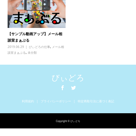
【サンプル動画アップ】メール相
談室まぁぶる
2019.06.29
びぃどろの仕事
,
メール相
談室まぁぶる
,
未分類
びぃどろ
利用規約
プライバシーポリシー
特定商取引法に基づく表記
Copyright © びぃどろ