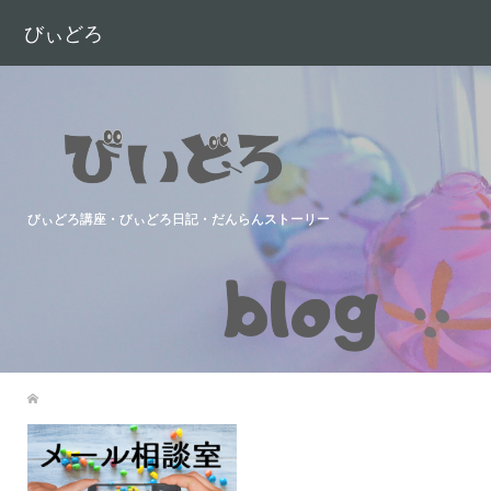
びぃどろ
びぃどろ講座・びぃどろ日記・だんらんストーリー