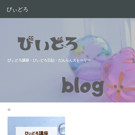
びぃどろ
びぃどろ講座・びぃどろ日記・だんらんストーリー