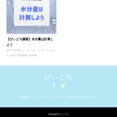
【びぃどろ講座】水分量は計算し
よう
2019.07.08
『たべる』について
,
だん
らん作りの知恵袋
,
未分類
びぃどろ
利用規約
プライバシーポリシー
特定商取引法に基づく表記
Copyright © びぃどろ