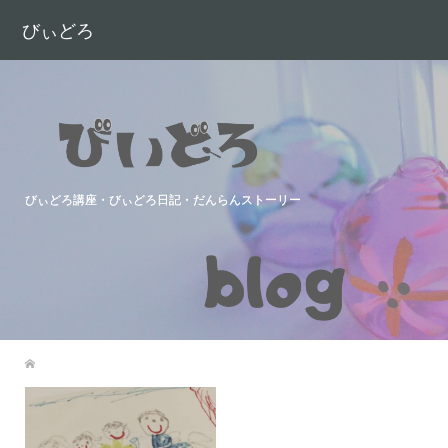
びぃどろ
びぃどろ講座・びぃどろ日記・だんらんストーリー