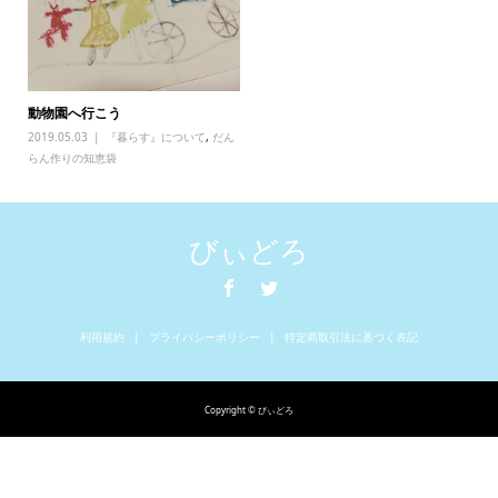
動物園へ行こう
2019.05.03
『暮らす』について
,
だん
らん作りの知恵袋
びぃどろ
利用規約
プライバシーポリシー
特定商取引法に基づく表記
Copyright © びぃどろ