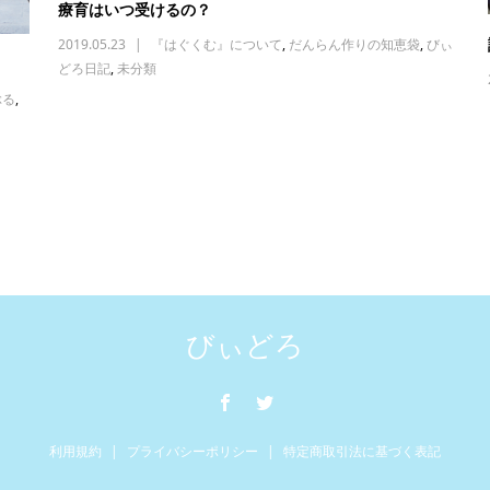
療育はいつ受けるの？
2019.05.23
『はぐくむ』について
,
だんらん作りの知恵袋
,
びぃ
どろ日記
,
未分類
ぶる
,
びぃどろ
利用規約
プライバシーポリシー
特定商取引法に基づく表記