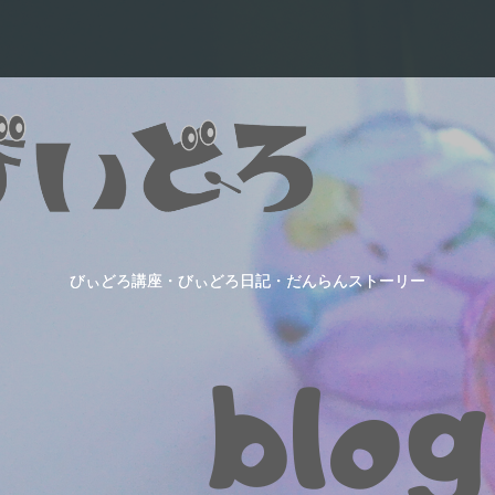
びぃどろ講座・びぃどろ日記・だんらんストーリー