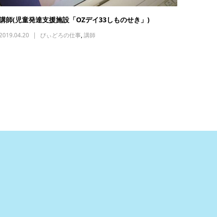
講師(児童発達支援施設「OZデイ33しものせき」)
2019.04.20
びぃどろの仕事
,
講師