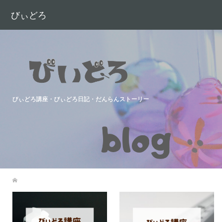
びぃどろ
びぃどろ講座・びぃどろ日記・だんらんストーリー