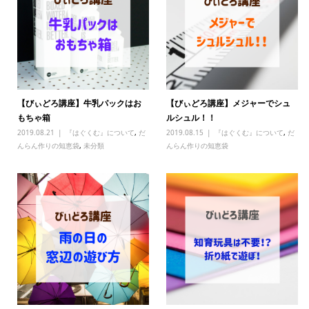
【びぃどろ講座】牛乳パックはお
【びぃどろ講座】メジャーでシュ
もちゃ箱
ルシュル！！
2019.08.21
『はぐくむ』について
,
だ
2019.08.15
『はぐくむ』について
,
だ
んらん作りの知恵袋
,
未分類
んらん作りの知恵袋